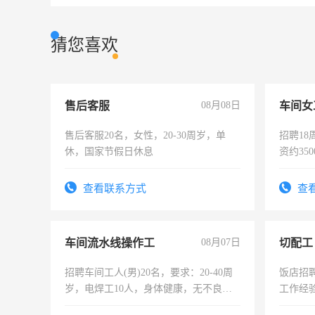
猜您喜欢
售后客服
08月08日
车间女
售后客服20名，女性，20-30周岁，单
招聘18
休，国家节假日休息
资约35
险，有
查看联系方式
查
车间流水线操作工
08月07日
切配工
招聘车间工人(男)20名，要求：20-40周
饭店招
岁，电焊工10人，身体健康，无不良嗜
工作经
好。薪资：4500-7000元，标准八人间住
作。包吃