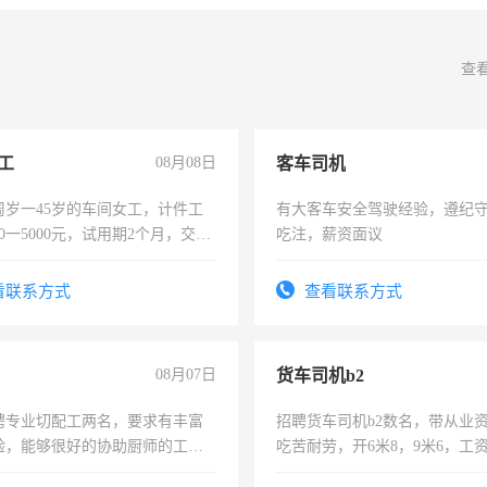
查
工
08月08日
客车司机
周岁一45岁的车间女工，计件工
有大客车安全驾驶经验，遵纪
00一5000元，试用期2个月，交五
吃注，薪资面议
年薪假，年底福利
看联系方式
查看联系方式
08月07日
货车司机b2
聘专业切配工两名，要求有丰富
招聘货车司机b2数名，带从业
验，能够很好的协助厨师的工
吃苦耐劳，开6米8，9米6，工
住，每月有公休，工资3500-