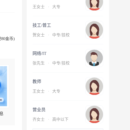
王女士
·
大专
技工/普工
贺女士
·
中专/技校
80金币)
网络/IT
张先生
·
中专/技校
教师
王女士
·
大专
营业员
息
齐女士
·
高中以下