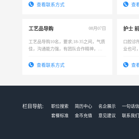
宿，免费发放劳保用品，两班倒，每月
4500。
查看联系方式
查
25号准时发放工资，工作时间10小时
工艺品导购
08月07日
护士 
工艺品导购10名，要求;18-35之间，气质
口腔诊
佳，沟通能力强，有团队合作精神，有
业也可
上进心，有工作经验者优先！
强。面
查看联系方式
查
栏目导航:
职位搜索
简历中心
名企展示
一句话
套餐标准
金币充值
意见建议
联系我