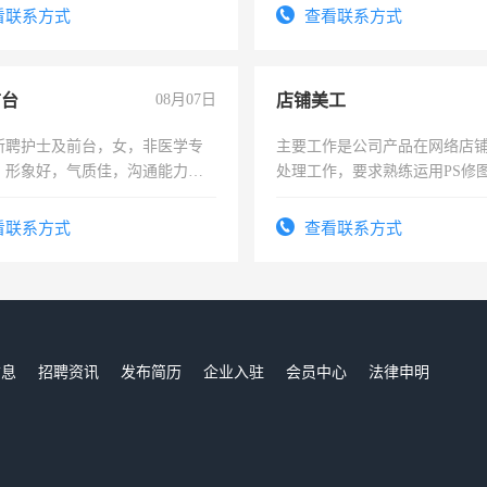
看联系方式
查看联系方式
前台
08月07日
店铺美工
所聘护士及前台，女，非医学专
主要工作是公司产品在网络店
，形象好，气质佳，沟通能力
处理工作，要求熟练运用PS修图
试，周日休息。
作时间每天8小时，待遇优厚。
看联系方式
查看联系方式
信息
招聘资讯
发布简历
企业入驻
会员中心
法律申明
们